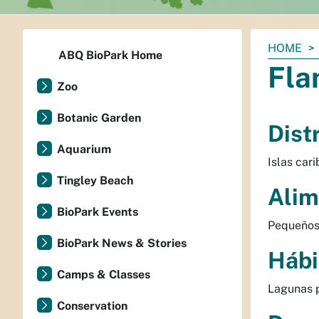
You
HOME
ABQ BioPark Home
are
Fla
here:
Zoo
Botanic Garden
Dist
Aquarium
Islas car
Tingley Beach
Alim
BioPark Events
Pequeños 
BioPark News & Stories
Hábi
Camps & Classes
Lagunas p
Conservation