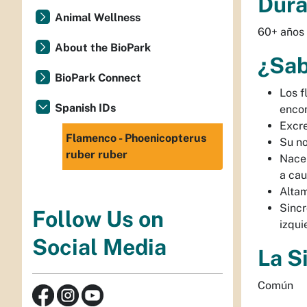
Dura
Animal Wellness
60+ años 
About the BioPark
¿Sab
BioPark Connect
Los f
Spanish IDs
encon
Excre
Flamenco - Phoenicopterus
Su no
ruber ruber
Nacen
a cau
Altam
Sincr
Follow Us on
izqui
Social Media
La S
Común