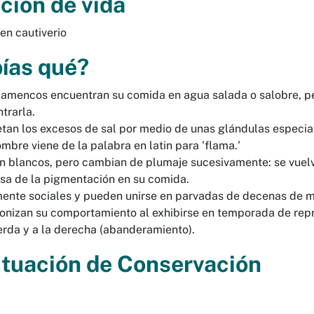
ción de vida
en cautiverio
ías qué?
lamencos encuentran su comida en agua salada o salobre, p
trarla.
tan los excesos de sal por medio de unas glándulas especial
mbre viene de la palabra en latin para 'flama.'
 blancos, pero cambian de plumaje sucesivamente: se vuelve
sa de la pigmentación en su comida.
ente sociales y pueden unirse en parvadas de decenas de m
onizan su comportamiento al exhibirse en temporada de repro
erda y a la derecha (abanderamiento).
ituaci
ó
n de Conservaci
ó
n