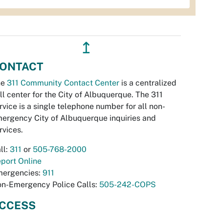
↥
ONTACT
he
311 Community Contact Center
is a centralized
ll center for the City of Albuquerque. The 311
rvice is a single telephone number for all non-
ergency City of Albuquerque inquiries and
rvices.
ll:
311
or
505-768-2000
port Online
ergencies:
911
n-Emergency Police Calls:
505-242-COPS
CCESS