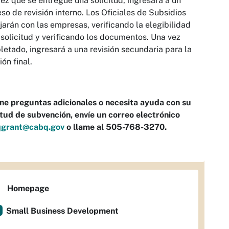
ez que se entregue una solicitud, ingresará a un
so de revisión interno. Los Oficiales de Subsidios
jarán con las empresas, verificando la elegibilidad
 solicitud y verificando los documentos. Una vez
etado, ingresará a una revisión secundaria para la
ión final.
ene preguntas adicionales o necesita ayuda con su
itud de subvención, envíe un correo electrónico
grant@cabq.gov
o llame al 505-768-3270.
Homepage
Small Business Development