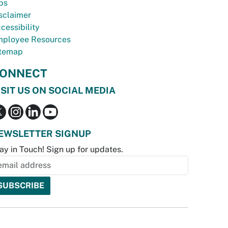
bs
sclaimer
cessibility
ployee Resources
temap
ONNECT
ISIT US ON SOCIAL MEDIA
EWSLETTER SIGNUP
ay in Touch! Sign up for updates.