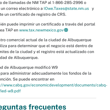
ro de llamadas de NM TAP al 1-866-285-2996 o
 un correo electrónico a
IOwe.Taxes@state.nm.us
y
ite un certificado de registro de CRS.
én puede imprimir un certificado a través del portal
nea TAP en
www.tax.newmexico.gov
tro comercial actual de la ciudad de Albuquerque
iliza para determinar que el negocio está dentro de
ímites de la ciudad y el registro está actualizado con
udad de Albuquerque.
ad de Albuquerque modificó W9
para administrar adecuadamente los fondos de la
nción. Se puede encontrar en
s://www.cabq.gov/economicdevelopment/documents/cabq-
fied-w9.pdf
eguntas frecuentes